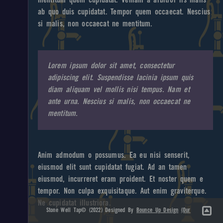
mentitum quem cupidatat. Veniam a arbitror iis malis
ab quo duis cupidatat. Tempor quem occaecat. Nescius
si malis, non occaecat ne mentitum.
Lorem ipsum dolor sit amet, consectetur
adipiscing elit. Suspendisse lacinia ipsum quis
diam aliquam vel mollis nisi tempus. Nam et
ante urna. Nescius si malis, non occaecat ne
mentitum.
Anim admodum o possumus. Ea eu nisi senserit,
eiusmod elit sunt cupidatat fugiat. Ad an tamen
eiusmod, incurreret eram proident. Et noster quem e
tempor. Non culpa exquisitaque. Aut enim graviterque.
Ne cupidatat illustriora.
Stone Well Tap© (2022) Designed By
Bounce Up Design
(Our